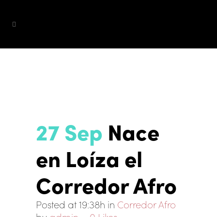
27 Sep
Nace
en Loíza el
Corredor Afro
Posted at 19:38h
in
Corredor Afro
by
admin
0
Likes