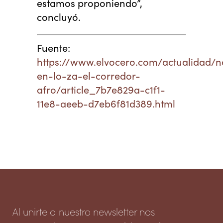
estamos proponiendo”,
concluyó.
Fuente:
https://www.elvocero.com/actualidad/n
en-lo-za-el-corredor-
afro/article_7b7e829a-c1f1-
11e8-aeeb-d7eb6f81d389.html
Al unirte a nuestro newsletter nos