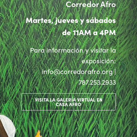
Corredor Afro
Martes, jueves y sábados
de 11AM a 4PM
Para información y visitar la
exposición:
info@corredorafro.org |
787.253.2933
VISITA LA GALERÍA VIRTUAL EN
CASA AFRO